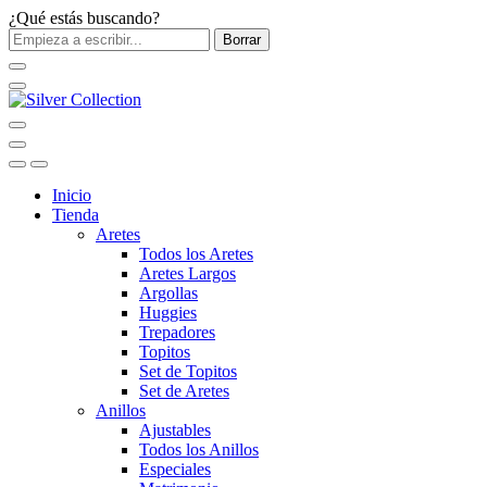
¿Qué estás buscando?
Borrar
Inicio
Tienda
Aretes
Todos los Aretes
Aretes Largos
Argollas
Huggies
Trepadores
Topitos
Set de Topitos
Set de Aretes
Anillos
Ajustables
Todos los Anillos
Especiales