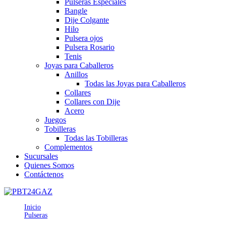
Pulseras Especiales
Bangle
Dije Colgante
Hilo
Pulsera ojos
Pulsera Rosario
Tenis
Joyas para Caballeros
Anillos
Todas las Joyas para Caballeros
Collares
Collares con Dije
Acero
Juegos
Tobilleras
Todas las Tobilleras
Complementos
Sucursales
Quienes Somos
Contáctenos
Inicio
Pulseras
PBT24GAZ