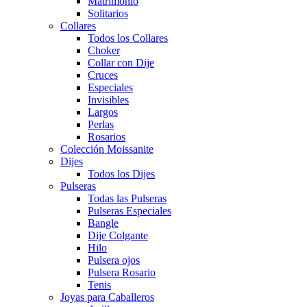
Matrimonio
Solitarios
Collares
Todos los Collares
Choker
Collar con Dije
Cruces
Especiales
Invisibles
Largos
Perlas
Rosarios
Colección Moissanite
Dijes
Todos los Dijes
Pulseras
Todas las Pulseras
Pulseras Especiales
Bangle
Dije Colgante
Hilo
Pulsera ojos
Pulsera Rosario
Tenis
Joyas para Caballeros