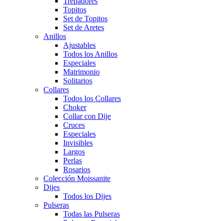
Trepadores
Topitos
Set de Topitos
Set de Aretes
Anillos
Ajustables
Todos los Anillos
Especiales
Matrimonio
Solitarios
Collares
Todos los Collares
Choker
Collar con Dije
Cruces
Especiales
Invisibles
Largos
Perlas
Rosarios
Colección Moissanite
Dijes
Todos los Dijes
Pulseras
Todas las Pulseras