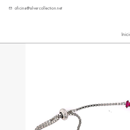
oficina@silvercollection.net
Inic