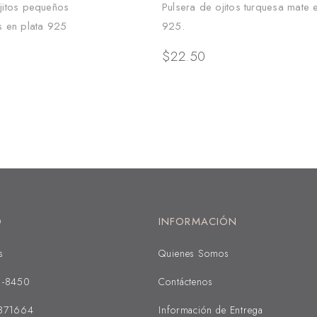
jitos pequeños
Pulsera de ojitos turquesa mate 
s en plata 925
925.
$
22.50
O
INFORMACIÓN
s
Quienes Somos
1-8450
Contáctenos
371664
Información de Entrega