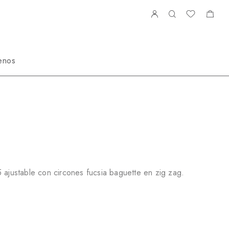
enos
ciales
BR3598R
 ajustable con circones fucsia baguette en zig zag.