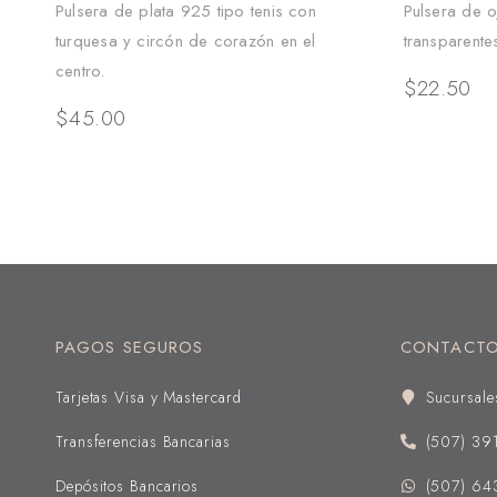
Pulsera de plata 925 tipo tenis con
Pulsera de o
turquesa y circón de corazón en el
transparente
centro.
$
22.50
$
45.00
PAGOS SEGUROS
CONTACT
Tarjetas Visa y Mastercard
Sucursale
Transferencias Bancarias
(507) 39
Depósitos Bancarios
(507) 64