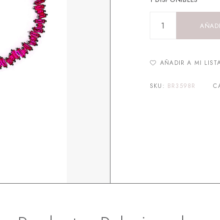
AÑADI
AÑADIR A MI LIST
SKU:
BR3598R
C