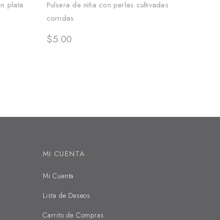
en plata
Pulsera de niña con perlas cultivadas
corridas.
$
5.00
MI CUENTA
Mi Cuenta
Lista de Deseos
Carrito de Compras