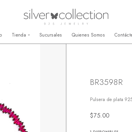
io
Tienda
Sucursales
Quienes Somos
Contáct
Inicio
Pulseras Espe
BR3598R
Pulsera de plata 925
$
75.00
1 DISPONIBLES