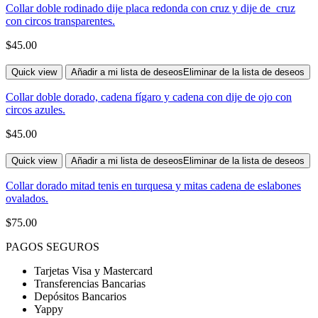
Collar doble rodinado dije placa redonda con cruz y dije de cruz
con circos transparentes.
$
45.00
Quick view
Añadir a mi lista de deseos
Eliminar de la lista de deseos
Collar doble dorado, cadena fígaro y cadena con dije de ojo con
circos azules.
$
45.00
Quick view
Añadir a mi lista de deseos
Eliminar de la lista de deseos
Collar dorado mitad tenis en turquesa y mitas cadena de eslabones
ovalados.
$
75.00
PAGOS SEGUROS
Tarjetas Visa y Mastercard
Transferencias Bancarias
Depósitos Bancarios
Yappy