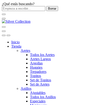
¿Qué estás buscando?
Borrar
Inicio
Tienda
Aretes
Todos los Aretes
Aretes Largos
Argollas
Huggies
Trepadores
Topitos
Set de Topitos
Set de Aretes
Anillos
Ajustables
Todos los Anillos
Especiales