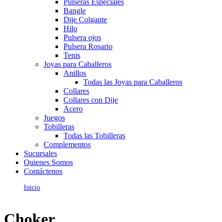
Pulseras Especiales
Bangle
Dije Colgante
Hilo
Pulsera ojos
Pulsera Rosario
Tenis
Joyas para Caballeros
Anillos
Todas las Joyas para Caballeros
Collares
Collares con Dije
Acero
Juegos
Tobilleras
Todas las Tobilleras
Complementos
Sucursales
Quienes Somos
Contáctenos
Inicio
Choker
Choker