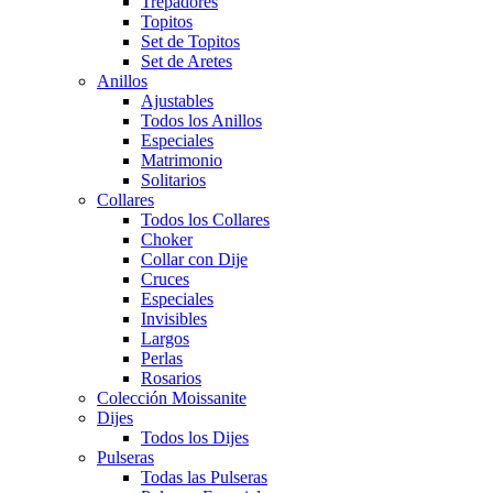
Trepadores
Topitos
Set de Topitos
Set de Aretes
Anillos
Ajustables
Todos los Anillos
Especiales
Matrimonio
Solitarios
Collares
Todos los Collares
Choker
Collar con Dije
Cruces
Especiales
Invisibles
Largos
Perlas
Rosarios
Colección Moissanite
Dijes
Todos los Dijes
Pulseras
Todas las Pulseras