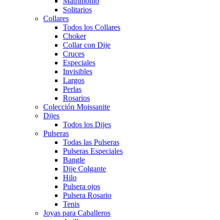
Matrimonio
Solitarios
Collares
Todos los Collares
Choker
Collar con Dije
Cruces
Especiales
Invisibles
Largos
Perlas
Rosarios
Colección Moissanite
Dijes
Todos los Dijes
Pulseras
Todas las Pulseras
Pulseras Especiales
Bangle
Dije Colgante
Hilo
Pulsera ojos
Pulsera Rosario
Tenis
Joyas para Caballeros