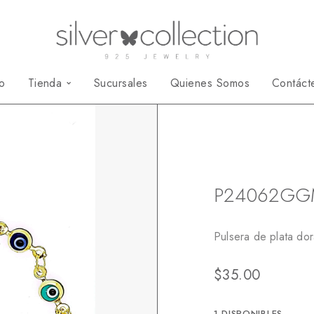
io
Tienda
Sucursales
Quienes Somos
Contáct
Inicio
Pulseras Espe
P24062GG
Pulsera de plata dor
$
35.00
1 DISPONIBLES