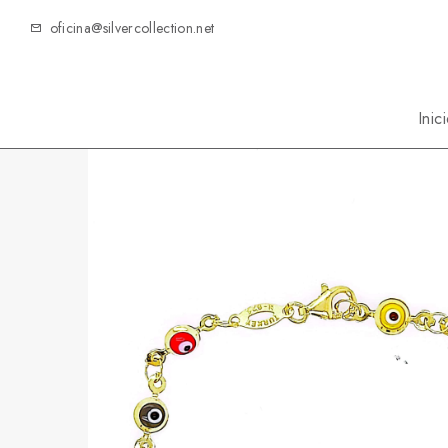
oficina@silvercollection.net
Inic