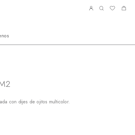
enos
ciales
P24062GGM2
M2
ada con dijes de ojitos multicolor.