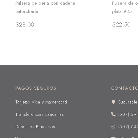
Pulsera de perla con cadena
Pulsera de o
entorchada .
plata 925.
$
28.00
$
22.50
PAGOS SEGUROS
CONTACT
Tarjetas Visa y Mastercard
Sucursale
Transferencias Bancarias
(507) 39
Depósitos Bancarios
(507) 64