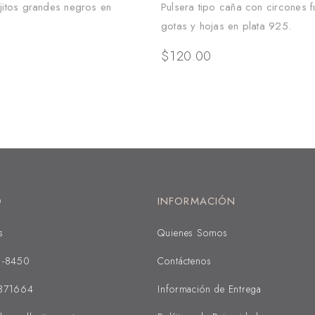
jitos grandes negros en
Pulsera tipo caña con circones f
gotas y hojas en plata 925.
$
120.00
O
INFORMACIÓN
s
Quienes Somos
1-8450
Contáctenos
371664
Información de Entrega