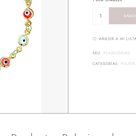
AÑADI
AÑADIR A MI LIST
SKU:
P24062GGM2
CATEGORÍAS:
PULSER