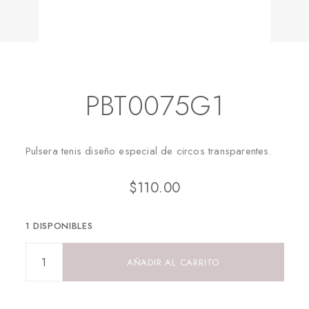
Inicio
Pulseras
PBT0075G1
PBT0075G1
Pulsera tenis diseño especial de circos transparentes.
$
110.00
1 DISPONIBLES
AÑADIR AL CARRITO