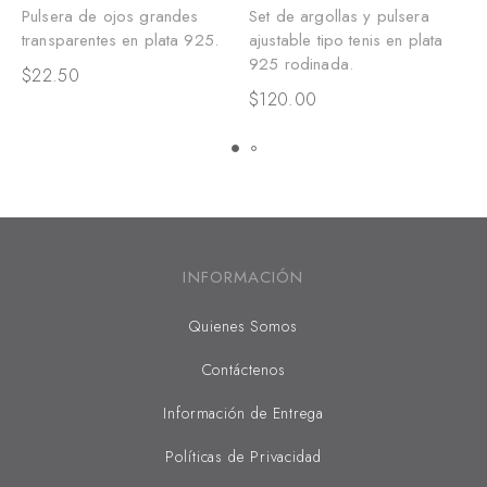
Pulsera de ojos grandes
Set de argollas y pulsera
P
transparentes en plata 925.
ajustable tipo tenis en plata
e
925 rodinada.
t
$
22.50
$
120.00
$
INFORMACIÓN
Quienes Somos
Contáctenos
Información de Entrega
Políticas de Privacidad