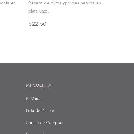
ucsia en
Pulsera de ojitos grandes negros en
plata 925.
$
22.50
MI CUENTA
Mi Cuenta
Lista de Deseos
Carrito de Compras