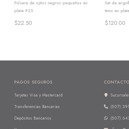
Pulsera de ojitos negros pequeños en
Set de argol
plata 925.
tenis en pla
$
22.50
$
120.00
PAGOS SEGUROS
CONTACT
Tarjetas Visa y Mastercard
Sucursale
Transferencias Bancarias
(507) 39
Depósitos Bancarios
(507) 64