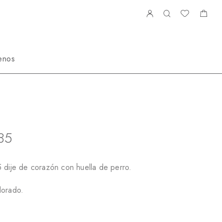
enos
ciales
P2188033885
85
5 dije de corazón con huella de perro.
dorado.