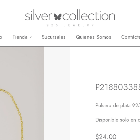
io
Tienda
Sucursales
Quienes Somos
Contáct
Inicio
Pulseras Espe
P21880338
Pulsera de plata 92
Disponible solo en 
$
24.00