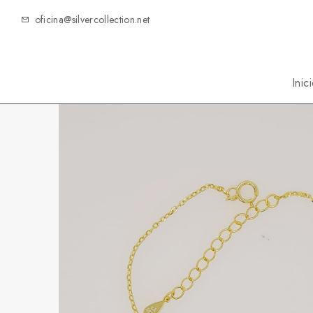
oficina@silvercollection.net
Inic