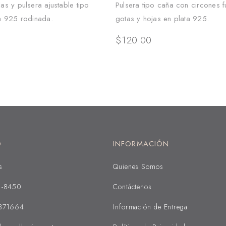
las y pulsera ajustable tipo
Pulsera tipo caña con circones f
ta 925 rodinada.
gotas y hojas en plata 925.
$
120.00
O
INFORMACIÓN
s
Quienes Somos
1-8450
Contáctenos
371664
Información de Entrega