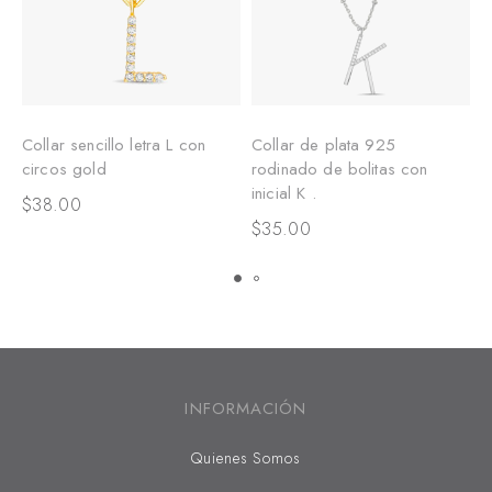
Collar sencillo letra L con
Collar de plata 925
C
circos gold
rodinado de bolitas con
c
inicial K .
$
38.00
$
$
35.00
INFORMACIÓN
Quienes Somos