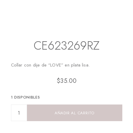
Inicio
Collares
CE623269RZ
CE623269RZ
Collar con dije de “LOVE” en plata lisa.
$
35.00
1 DISPONIBLES
AÑADIR AL CARRITO