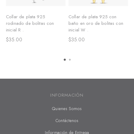
Collar de plata 925
Collar de plata 925 con
C
rodinado de bolitas con
baño en oro de bolitas con
o
inicial R .
inicial W .
d
b
$
35.00
$
35.00
$
INFORMACIÓN
Quienes Somos
Contáctenos
Información de Entrega