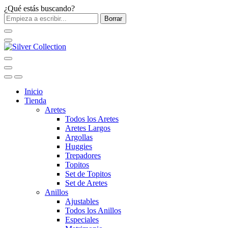
¿Qué estás buscando?
Borrar
Inicio
Tienda
Aretes
Todos los Aretes
Aretes Largos
Argollas
Huggies
Trepadores
Topitos
Set de Topitos
Set de Aretes
Anillos
Ajustables
Todos los Anillos
Especiales