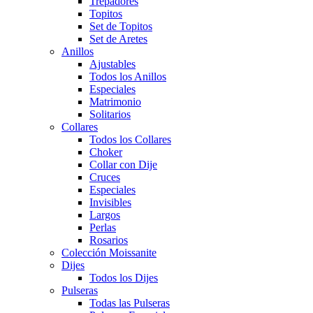
Trepadores
Topitos
Set de Topitos
Set de Aretes
Anillos
Ajustables
Todos los Anillos
Especiales
Matrimonio
Solitarios
Collares
Todos los Collares
Choker
Collar con Dije
Cruces
Especiales
Invisibles
Largos
Perlas
Rosarios
Colección Moissanite
Dijes
Todos los Dijes
Pulseras
Todas las Pulseras