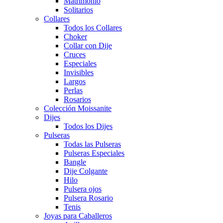
Matrimonio
Solitarios
Collares
Todos los Collares
Choker
Collar con Dije
Cruces
Especiales
Invisibles
Largos
Perlas
Rosarios
Colección Moissanite
Dijes
Todos los Dijes
Pulseras
Todas las Pulseras
Pulseras Especiales
Bangle
Dije Colgante
Hilo
Pulsera ojos
Pulsera Rosario
Tenis
Joyas para Caballeros