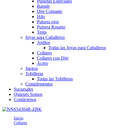
Pulseras Especiales
Bangle
Dije Colgante
Hilo
Pulsera ojos
Pulsera Rosario
Tenis
Joyas para Caballeros
Anillos
Todas las Joyas para Caballeros
Collares
Collares con Dije
Acero
Juegos
Tobilleras
Todas las Tobilleras
Complementos
Sucursales
Quienes Somos
Contáctenos
Inicio
Collares
CE654304RZBK