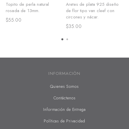
Topito de perla natural
Aretes de plata 925 diseño
A
rosada de 13mm.
de flor tipo van cleef con
r
circones y nácar.
$
55.00
$
$
35.00
INFORMACIÓN
Quienes Somos
Contáctenos
Información de Entrega
Políticas de Privacidad