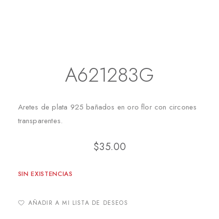
Inicio
Aretes
Aretes Largos
A621283G
A621283G
Aretes de plata 925 bañados en oro flor con circones
transparentes.
$
35.00
SIN EXISTENCIAS
AÑADIR A MI LISTA DE DESEOS