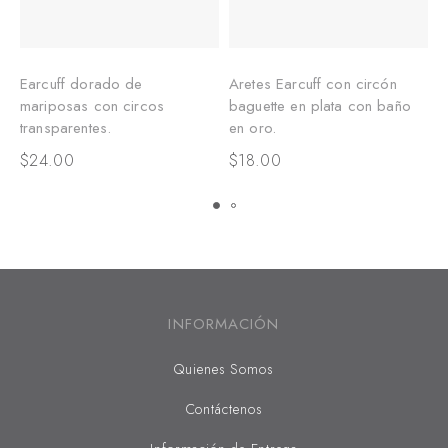
Earcuff dorado de
Aretes Earcuff con circón
A
mariposas con circos
baguette en plata con baño
p
transparentes.
en oro.
$
$
24.00
$
18.00
INFORMACIÓN
Quienes Somos
Contáctenos