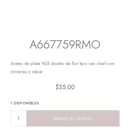
Inicio
Aretes
Aretes Largos
A667759RMO
A667759RMO
Aretes de plata 925 diseño de flor tipo van cleef con
circones y nácar.
$
35.00
1 DISPONIBLES
AÑADIR AL CARRITO