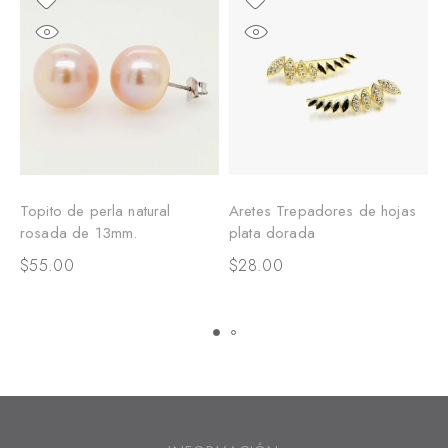
Topito de perla natural
Aretes Trepadores de hojas
S
rosada de 13mm.
plata dorada
a
9
$
55.00
$
28.00
$