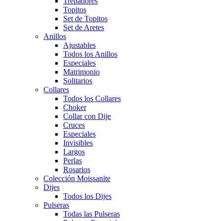
Trepadores
Topitos
Set de Topitos
Set de Aretes
Anillos
Ajustables
Todos los Anillos
Especiales
Matrimonio
Solitarios
Collares
Todos los Collares
Choker
Collar con Dije
Cruces
Especiales
Invisibles
Largos
Perlas
Rosarios
Colección Moissanite
Dijes
Todos los Dijes
Pulseras
Todas las Pulseras