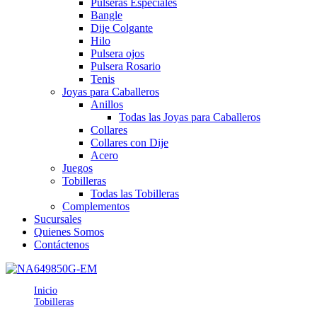
Pulseras Especiales
Bangle
Dije Colgante
Hilo
Pulsera ojos
Pulsera Rosario
Tenis
Joyas para Caballeros
Anillos
Todas las Joyas para Caballeros
Collares
Collares con Dije
Acero
Juegos
Tobilleras
Todas las Tobilleras
Complementos
Sucursales
Quienes Somos
Contáctenos
Inicio
Tobilleras
TO649850GEM