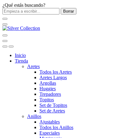
¿Qué estás buscando?
Borrar
Inicio
Tienda
Aretes
Todos los Aretes
Aretes Largos
Argollas
Huggies
Trepadores
Topitos
Set de Topitos
Set de Aretes
Anillos
Ajustables
Todos los Anillos
Especiales