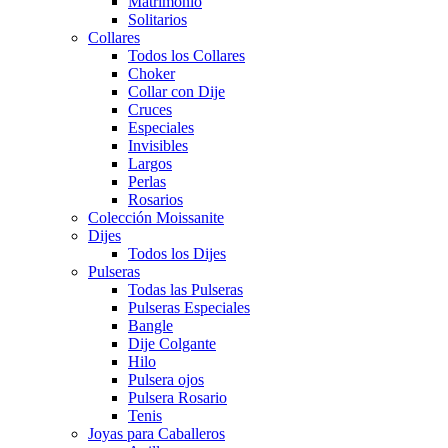
Matrimonio
Solitarios
Collares
Todos los Collares
Choker
Collar con Dije
Cruces
Especiales
Invisibles
Largos
Perlas
Rosarios
Colección Moissanite
Dijes
Todos los Dijes
Pulseras
Todas las Pulseras
Pulseras Especiales
Bangle
Dije Colgante
Hilo
Pulsera ojos
Pulsera Rosario
Tenis
Joyas para Caballeros