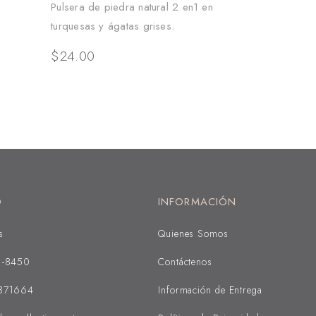
Pulsera de piedra natural 2 en1 en
turquesas y ágatas grises.
$
24.00
O
INFORMACIÓN
s
Quienes Somos
1-8450
Contáctenos
371664
Información de Entrega