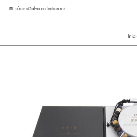
oficina@silvercollection.net
Inic