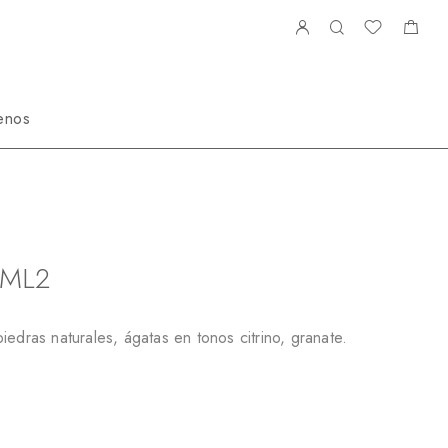
enos
balleros
Pulseras Hombre
PBS662365ML2
5ML2
iedras naturales, ágatas en tonos citrino, granate.