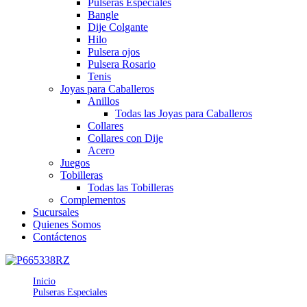
Pulseras Especiales
Bangle
Dije Colgante
Hilo
Pulsera ojos
Pulsera Rosario
Tenis
Joyas para Caballeros
Anillos
Todas las Joyas para Caballeros
Collares
Collares con Dije
Acero
Juegos
Tobilleras
Todas las Tobilleras
Complementos
Sucursales
Quienes Somos
Contáctenos
Inicio
Pulseras Especiales
P665338RZ