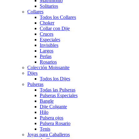
Matrimonio
Solitarios
Collares
Todos los Collares
Choker
Collar con Dije
Cruces
Especiales
Invisibles
Largos
Perlas
Rosarios
Colección Moissanite
Dijes
Todos los Dijes
Pulseras
Todas las Pulseras
Pulseras Especiales
Bangle
Dije Colgante
Hilo
Pulsera ojos
Pulsera Rosario
Tenis
Joyas para Caballeros