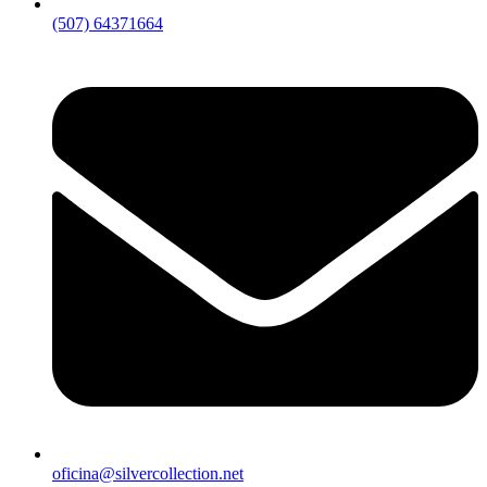
(507) 64371664
oficina@silvercollection.net