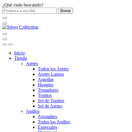
¿Qué estás buscando?
Borrar
Inicio
Tienda
Aretes
Todos los Aretes
Aretes Largos
Argollas
Huggies
Trepadores
Topitos
Set de Topitos
Set de Aretes
Anillos
Ajustables
Todos los Anillos
Especiales