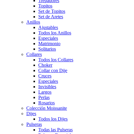
Trepadores
Topitos
Set de Topitos
Set de Aretes
Anillos
Ajustables
Todos los Anillos
Especiales
Matrimonio
Solitarios
Collares
Todos los Collares
Choker
Collar con Dije
Cruces
Especiales
Invisibles
Largos
Perlas
Rosarios
Colección Moissanite
Dijes
Todos los Dijes
Pulseras
Todas las Pulseras