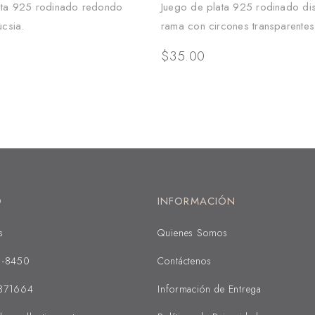
ata 925 rodinado redondo
Juego de plata 925 rodinado di
ucsia.
rama con circones transparentes
$
35.00
O
INFORMACIÓN
s
Quienes Somos
1-8450
Contáctenos
371664
Información de Entrega