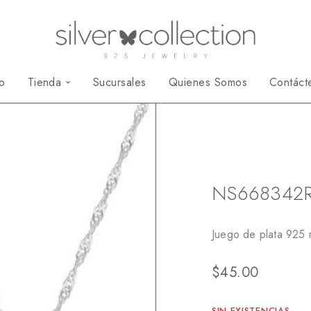
io
Tienda
Sucursales
Quienes Somos
Contáct
Inicio
Juegos
N
NS668342
Juego de plata 925 
$
45.00
SIN EXISTENCIAS