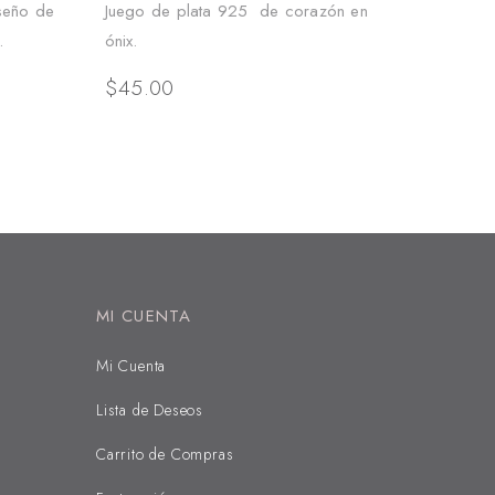
seño de
Juego de plata 925 de corazón en
.
ónix.
$
45.00
MI CUENTA
Mi Cuenta
Lista de Deseos
Carrito de Compras