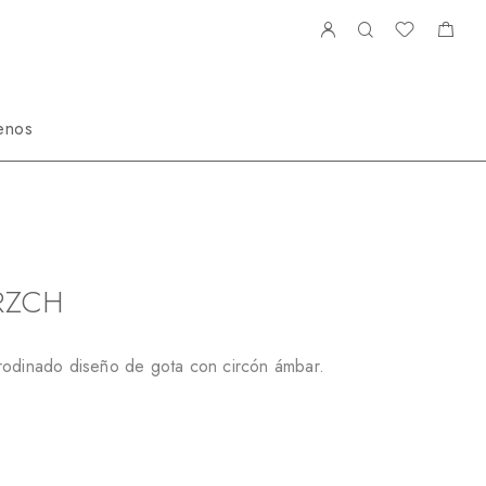
enos
S668342RZCH
RZCH
rodinado diseño de gota con circón ámbar.