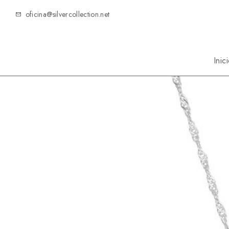
oficina@silvercollection.net
Inic