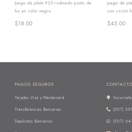
Juego de plata 925 rodinado punto de
Juego de pl
luz en color negro.
con circón f
$
18.00
$
45.00
PAGOS SEGUROS
CONTACT
Tarjetas Visa y Mastercard
Sucursale
Transferencias Bancarias
(507) 39
Depósitos Bancarios
(507) 64