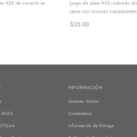
ata 925 de corazón en
Juego de plata 925 rodinado di
rama con circones transparentes
$
35.00
O
INFORMACIÓN
s
Quienes Somos
1-8450
Contáctenos
371664
Información de Entrega