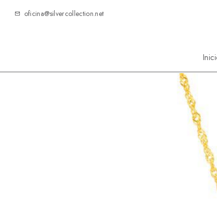
oficina@silvercollection.net
Inic