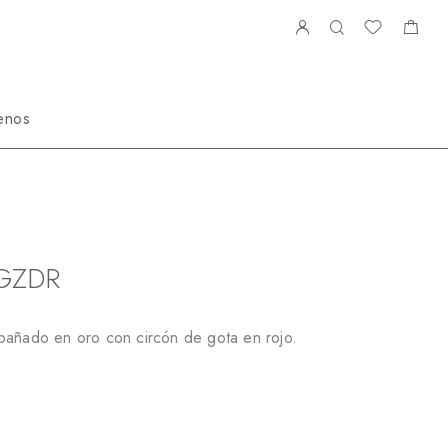
enos
S668334GZDR
GZDR
bañado en oro con circón de gota en rojo.