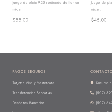
Juego de plata 925 rodinado de flor en
Juego de pl
nácar.
nácar.
$
55.00
$
45.00
PAGOS SEGUROS
CONTACT
Tarjetas Visa y Mastercard
Sucursale
Transferencias Bancarias
(507) 39
Depósitos Bancarios
(507) 64