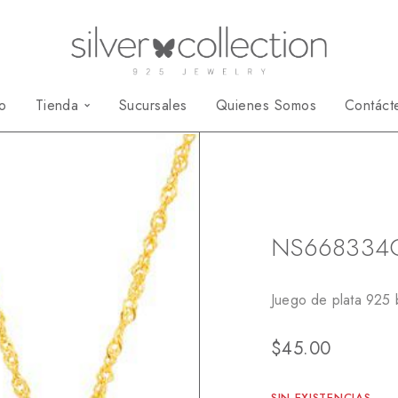
io
Tienda
Sucursales
Quienes Somos
Contáct
Inicio
Juegos
N
NS668334
Juego de plata 925 
$
45.00
SIN EXISTENCIAS