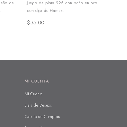
seño de
Juego de plata 925 con baño en oro
.
con dije de Hamsa.
$
35.00
MI CUENTA
Mi Cuenta
Lista de Deseos
Carrito de Compras