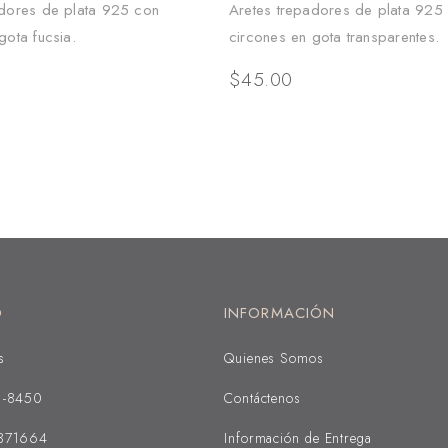
adores de plata 925 con
Aretes trepadores de plata 925
gota fucsia.
circones en gota transparentes.
$
45.00
O
INFORMACIÓN
s
Quienes Somos
1-8450
Contáctenos
371664
Información de Entrega