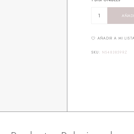
AÑADI
AÑADIR A MI LIST
SKU:
NS483859RZ