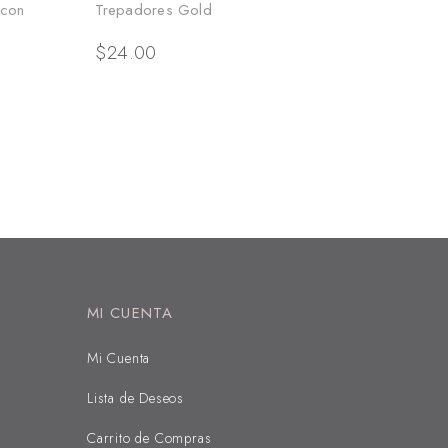
 con
Trepadores Gold
$
24.00
MI CUENTA
Mi Cuenta
Lista de Deseos
Carrito de Compras