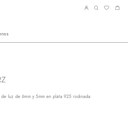
enos
t de Topitos
NS483859RZ
RZ
o de luz de 6mm y 5mm en plata 925 rodinada.