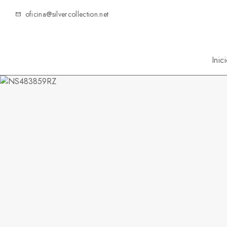
oficina@silvercollection.net
Inic