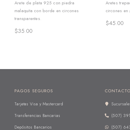
Arete de plata 925 con piedra
Aretes trep
malaquita con borde en circones
circones en 
transparentes.
$
45.00
$
35.00
PAGOS SEGUROS
CONTACT
Tarjetas Visa y Mastercard
Sucursale
Transferencias Bancarias
(507) 39
Depósitos Bancarios
(507) 64