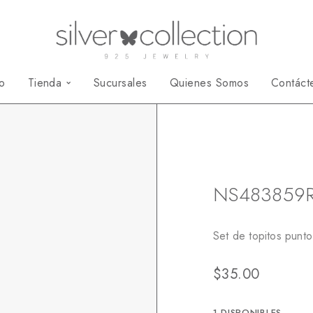
io
Tienda
Sucursales
Quienes Somos
Contáct
Inicio
Aretes
Se
NS483859
Set de topitos punt
$
35.00
1 DISPONIBLES