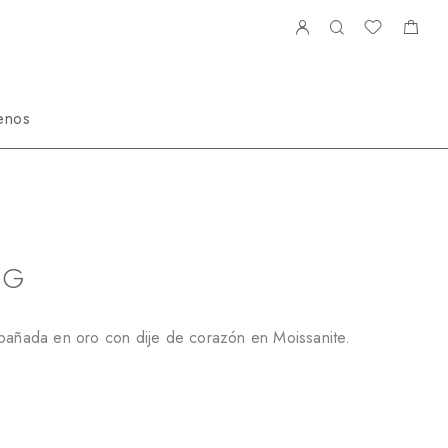
enos
issanite
NS15279C1G
1G
 bañada en oro con dije de corazón en Moissanite.