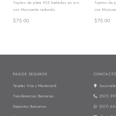
Topitos de plata 925 bañados en oro
Topitos de 
con Moissanite redondo.
con Moissan
$
75.00
$
75.00
PAGOS SEGUROS
CONTACT
Tarjetas Visa y Mastercard
Sucursale
Transferencias Bancarias
(507) 39
Depósitos Bancarios
(507) 64