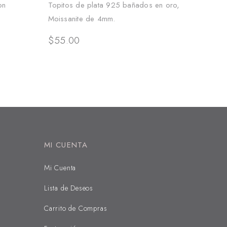
on
Topitos de plata 925 bañados en oro,
Moissanite de 4mm.
$
55.00
MI CUENTA
Mi Cuenta
Lista de Deseos
Carrito de Compras