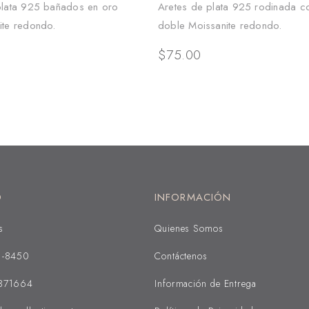
plata 925 bañados en oro
Aretes de plata 925 rodinada c
ite redondo.
doble Moissanite redondo.
$
75.00
O
INFORMACIÓN
s
Quienes Somos
1-8450
Contáctenos
371664
Información de Entrega