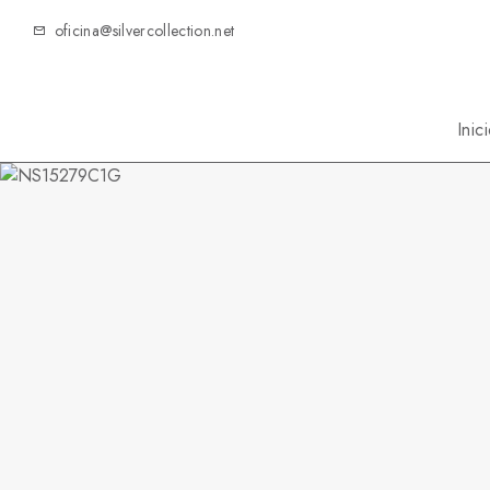
oficina@silvercollection.net
Inic