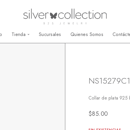
io
Tienda
Sucursales
Quienes Somos
Contáct
Inicio
Colección Mo
NS15279C
Collar de plata 925
$
85.00
SIN EXISTENCIAS