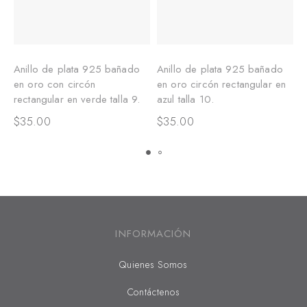
Anillo de plata 925 bañado
Anillo de plata 925 bañado
A
en oro con circón
en oro circón rectangular en
t
rectangular en verde talla 9.
azul talla 10.
$
$
35.00
$
35.00
INFORMACIÓN
Quienes Somos
Contáctenos