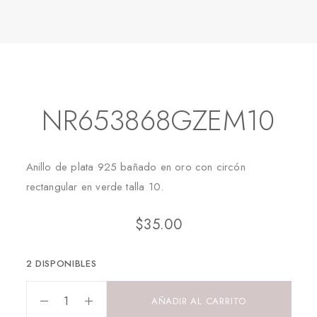
Inicio
Joyas para Caballeros
Anillos
NR653868GZEM10
NR653868GZEM10
Anillo de plata 925 bañado en oro con circón
rectangular en verde talla 10.
$
35.00
2 DISPONIBLES
AÑADIR AL CARRITO