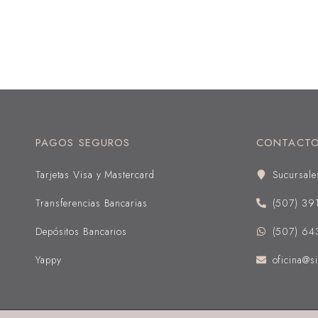
PAGOS SEGUROS
CONTACT
Tarjetas Visa y Mastercard
Sucursale
Transferencias Bancarias
(507) 39
Depósitos Bancarios
(507) 64
Yappy
oficina@si