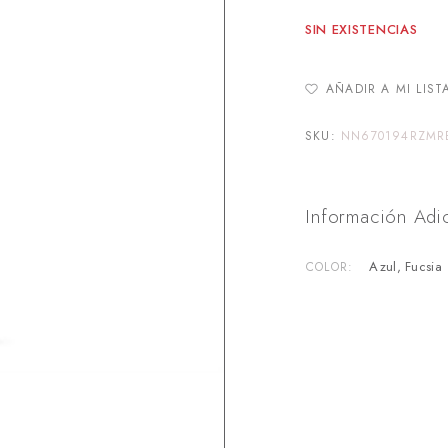
SIN EXISTENCIAS
AÑADIR A MI LIST
SKU:
NN670194RZMR
Información Adi
Azul, Fucsia
COLOR