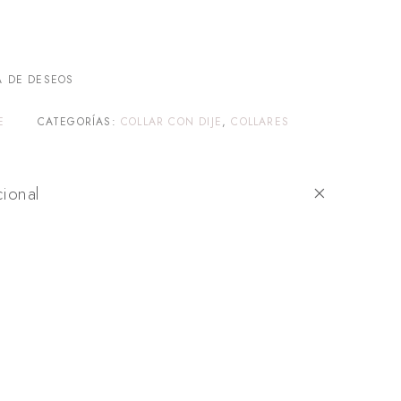
A DE DESEOS
E
CATEGORÍAS:
COLLAR CON DIJE
,
COLLARES
cional