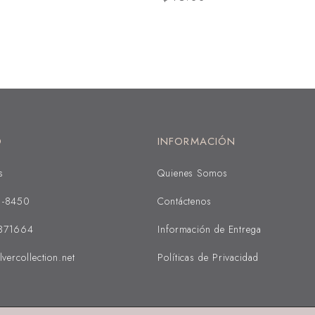
O
INFORMACIÓN
s
Quienes Somos
1-8450
Contáctenos
371664
Información de Entrega
lvercollection.net
Políticas de Privacidad