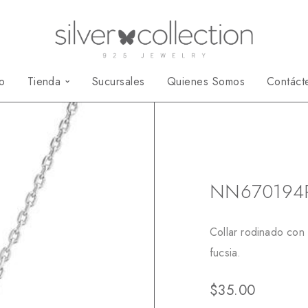
io
Tienda
Sucursales
Quienes Somos
Contáct
Inicio
Collares
NN670194
Collar rodinado con
fucsia.
$
35.00