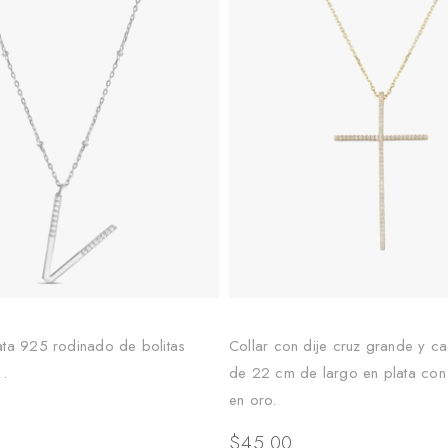
ata 925 rodinado de bolitas
Collar con dije cruz grande y c
 .
de 22 cm de largo en plata co
en oro.
$
45.00