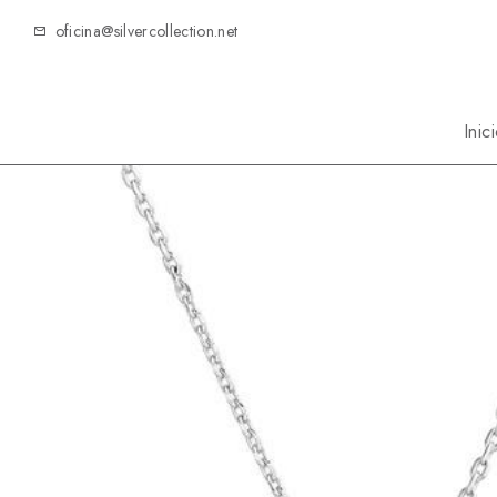
oficina@silvercollection.net
Inic