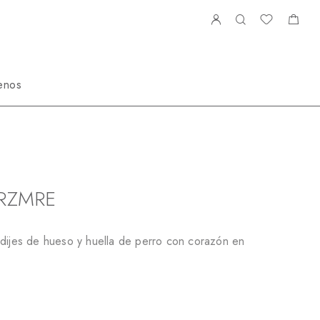
enos
NN670194RZMRE
RZMRE
 dijes de hueso y huella de perro con corazón en