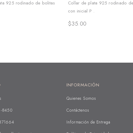
ata 925 rodinado de bolitas
Collar de plata 925 rodinado de
con inicial P .
$
35.00
O
INFORMACIÓN
s
Quienes Somos
1-8450
Contáctenos
371664
Información de Entrega