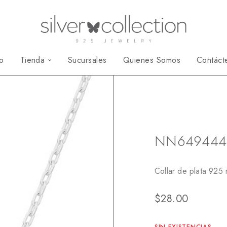
io
Tienda
Sucursales
Quienes Somos
Contáct
Inicio
Collares
NN649444
Collar de plata 925 
$
28.00
SIN EXISTENCIAS