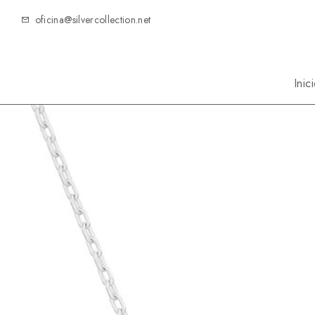
oficina@silvercollection.net
Inic