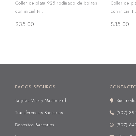
Collar de plata 925 rodinado de bolitas
Collar de pl
con inicial N .
con inicial I .
$
35.00
$
35.00
PAGOS SEGUROS
CONTACT
Tarjetas Visa y Mastercard
Sucursale
Transferencias Bancarias
(507) 39
Depósitos Bancarios
(507) 64