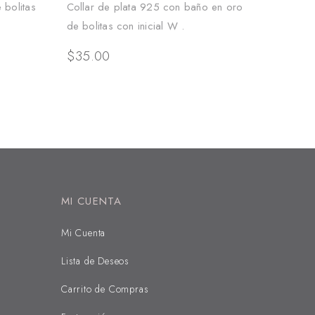
 bolitas
Collar de plata 925 con baño en oro
de bolitas con inicial W .
$
35.00
MI CUENTA
Mi Cuenta
Lista de Deseos
Carrito de Compras