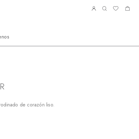
enos
NN649444R
R
rodinado de corazón liso.