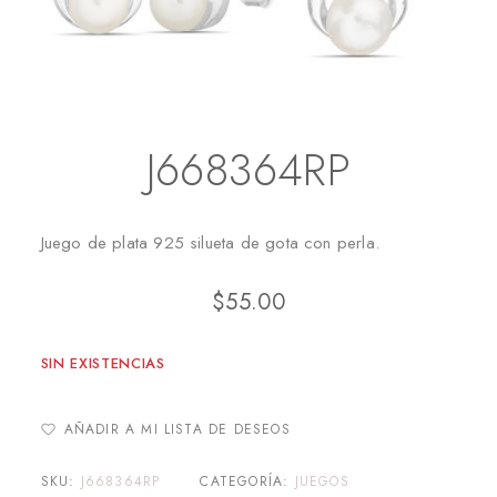
Inicio
Juegos
J668364RP
J668364RP
Juego de plata 925 silueta de gota con perla.
$
55.00
SIN EXISTENCIAS
AÑADIR A MI LISTA DE DESEOS
SKU:
J668364RP
CATEGORÍA:
JUEGOS