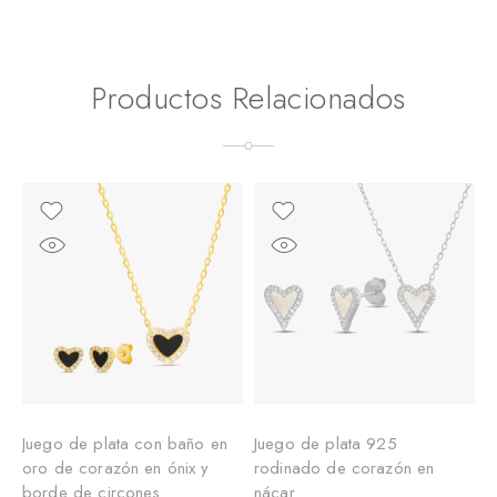
Productos Relacionados
Juego de plata con baño en
Juego de plata 925
J
oro de corazón en ónix y
rodinado de corazón en
c
borde de circones
nácar.