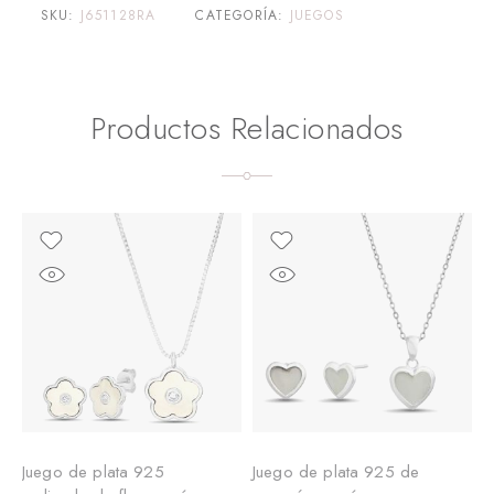
SKU:
J651128RA
CATEGORÍA:
JUEGOS
Productos Relacionados
Juego de plata 925
Juego de plata 925 de
J