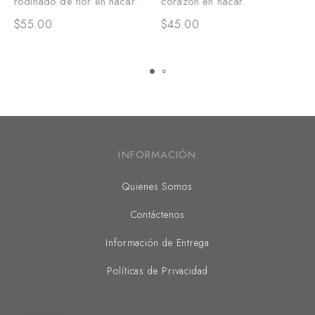
rodinado de flor en nácar.
corazón en nácar.
c
$
55.00
$
45.00
$
INFORMACIÓN
Quienes Somos
Contáctenos
Información de Entrega
Políticas de Privacidad