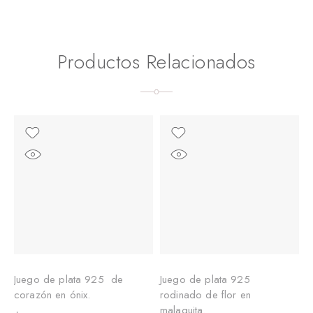
Productos Relacionados
Juego de plata 925 de
Juego de plata 925
J
corazón en ónix.
rodinado de flor en
r
malaquita.