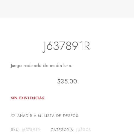
Inicio
Juegos
J637891R
J637891R
Juego rodinado de media luna.
$
35.00
SIN EXISTENCIAS
AÑADIR A MI LISTA DE DESEOS
SKU:
J637891R
CATEGORÍA:
JUEGOS