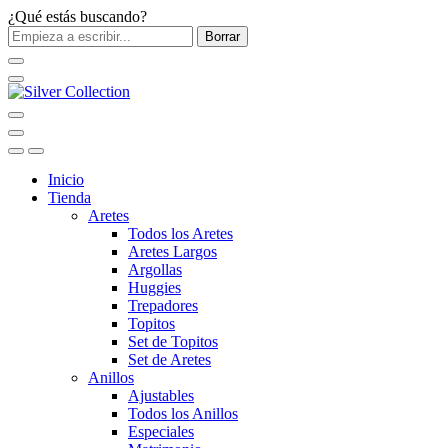
¿Qué estás buscando?
Borrar
Inicio
Tienda
Aretes
Todos los Aretes
Aretes Largos
Argollas
Huggies
Trepadores
Topitos
Set de Topitos
Set de Aretes
Anillos
Ajustables
Todos los Anillos
Especiales