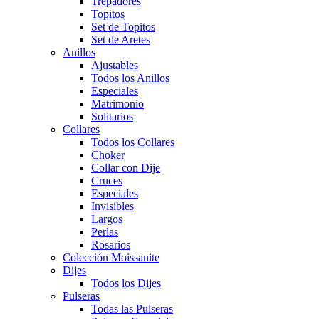
Trepadores
Topitos
Set de Topitos
Set de Aretes
Anillos
Ajustables
Todos los Anillos
Especiales
Matrimonio
Solitarios
Collares
Todos los Collares
Choker
Collar con Dije
Cruces
Especiales
Invisibles
Largos
Perlas
Rosarios
Colección Moissanite
Dijes
Todos los Dijes
Pulseras
Todas las Pulseras