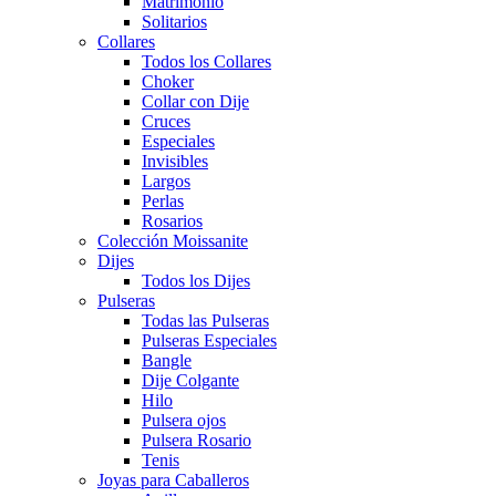
Matrimonio
Solitarios
Collares
Todos los Collares
Choker
Collar con Dije
Cruces
Especiales
Invisibles
Largos
Perlas
Rosarios
Colección Moissanite
Dijes
Todos los Dijes
Pulseras
Todas las Pulseras
Pulseras Especiales
Bangle
Dije Colgante
Hilo
Pulsera ojos
Pulsera Rosario
Tenis
Joyas para Caballeros