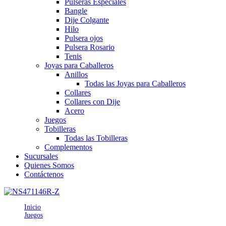
Pulseras Especiales
Bangle
Dije Colgante
Hilo
Pulsera ojos
Pulsera Rosario
Tenis
Joyas para Caballeros
Anillos
Todas las Joyas para Caballeros
Collares
Collares con Dije
Acero
Juegos
Tobilleras
Todas las Tobilleras
Complementos
Sucursales
Quienes Somos
Contáctenos
Inicio
Juegos
J471146RZ