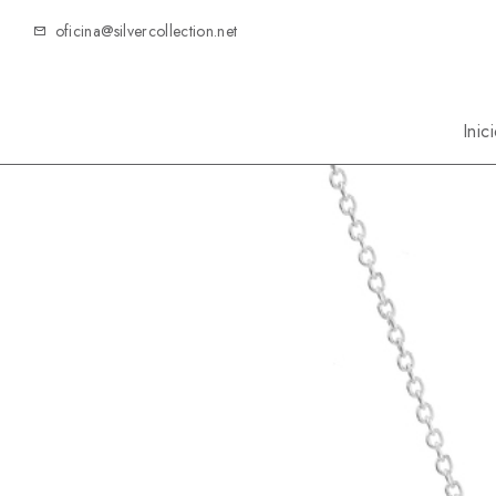
oficina@silvercollection.net
Inic