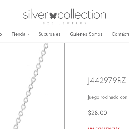
io
Tienda
Sucursales
Quienes Somos
Contáct
Inicio
Juegos
J4
J442979RZ
Juego rodinado con 
$
28.00
SIN EXISTENCIAS