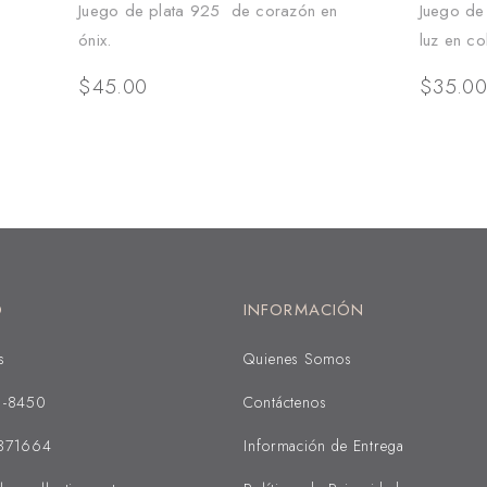
Juego de plata 925 de corazón en
Juego de
ónix.
luz en co
$
45.00
$
35.0
O
INFORMACIÓN
s
Quienes Somos
1-8450
Contáctenos
371664
Información de Entrega