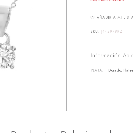
AÑADIR A MI LIST
SKU:
J442979RZ
Información Adi
Dorado, Plate
PLATA