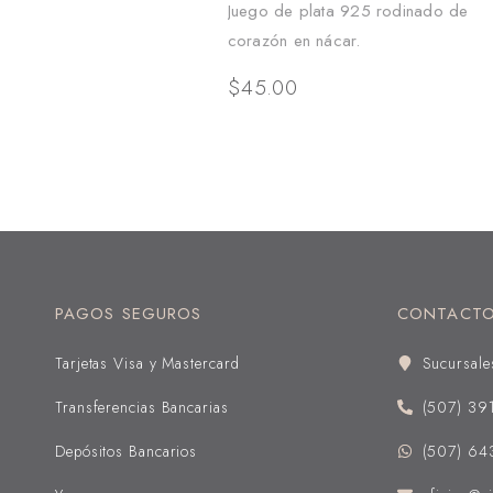
Juego de plata 925 rodinado de
corazón en nácar.
$
45.00
PAGOS SEGUROS
CONTACT
Tarjetas Visa y Mastercard
Sucursale
Transferencias Bancarias
(507) 39
Depósitos Bancarios
(507) 64