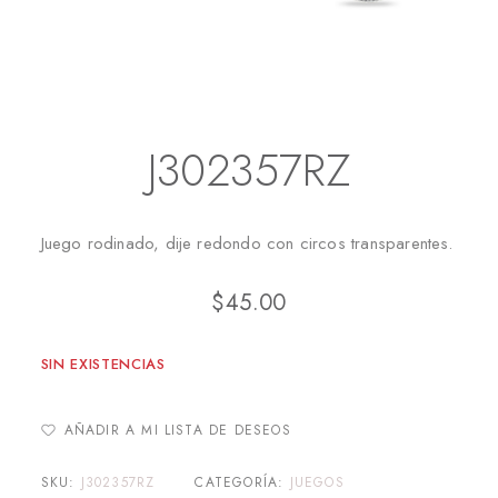
Inicio
Juegos
J302357RZ
J302357RZ
Juego rodinado, dije redondo con circos transparentes.
$
45.00
SIN EXISTENCIAS
AÑADIR A MI LISTA DE DESEOS
SKU:
J302357RZ
CATEGORÍA:
JUEGOS