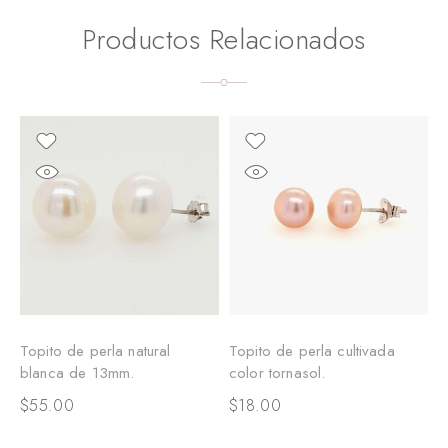
Productos Relacionados
Topito de perla natural
Topito de perla cultivada
T
blanca de 13mm.
color tornasol.
r
$
55.00
$
18.00
$