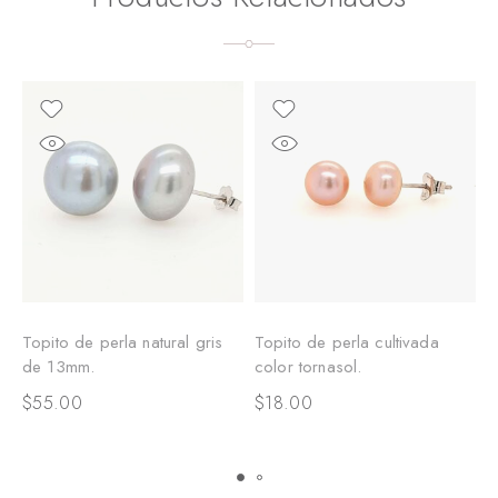
Topito de perla natural gris
Topito de perla cultivada
A
de 13mm.
color tornasol.
d
t
$
55.00
$
18.00
$