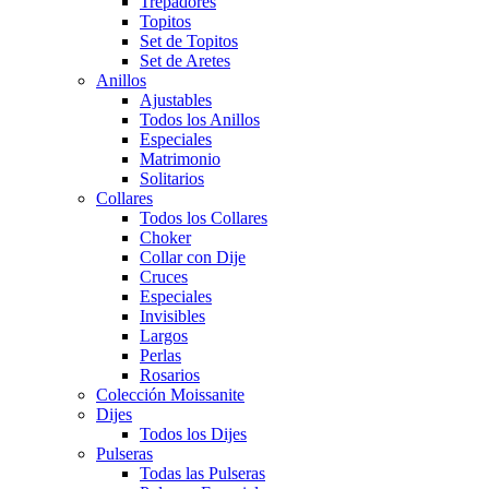
Trepadores
Topitos
Set de Topitos
Set de Aretes
Anillos
Ajustables
Todos los Anillos
Especiales
Matrimonio
Solitarios
Collares
Todos los Collares
Choker
Collar con Dije
Cruces
Especiales
Invisibles
Largos
Perlas
Rosarios
Colección Moissanite
Dijes
Todos los Dijes
Pulseras
Todas las Pulseras