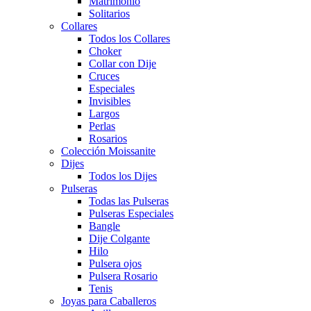
Matrimonio
Solitarios
Collares
Todos los Collares
Choker
Collar con Dije
Cruces
Especiales
Invisibles
Largos
Perlas
Rosarios
Colección Moissanite
Dijes
Todos los Dijes
Pulseras
Todas las Pulseras
Pulseras Especiales
Bangle
Dije Colgante
Hilo
Pulsera ojos
Pulsera Rosario
Tenis
Joyas para Caballeros