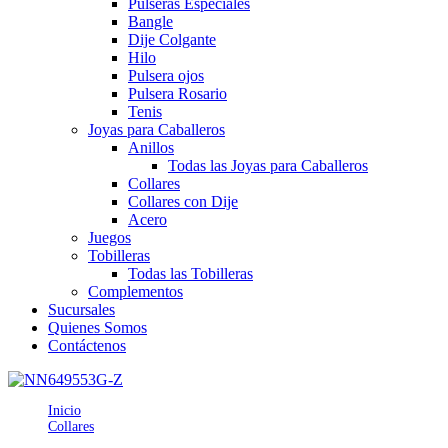
Pulseras Especiales
Bangle
Dije Colgante
Hilo
Pulsera ojos
Pulsera Rosario
Tenis
Joyas para Caballeros
Anillos
Todas las Joyas para Caballeros
Collares
Collares con Dije
Acero
Juegos
Tobilleras
Todas las Tobilleras
Complementos
Sucursales
Quienes Somos
Contáctenos
Inicio
Collares
CE649553GZ