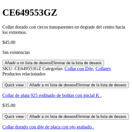
CE649553GZ
Collar dorado con circos transparentes en degrade del centro hacia
los extremos.
$
45.00
Sin existencias
Añadir a mi lista de deseos
Eliminar de la lista de deseos
SKU:
CE649553GZ
Categorías:
Collar con Dije
,
Collares
Productos relacionados
Quick view
Añadir a mi lista de deseos
Eliminar de la lista de deseos
Collar de plata 925 rodinado de bolitas con inicial K .
$
35.00
Quick view
Añadir a mi lista de deseos
Eliminar de la lista de deseos
Collar dorado con dije de placa con ojo grabado .