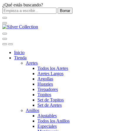
¿Qué estás buscando?
Borrar
Inicio
Tienda
Aretes
Todos los Aretes
Aretes Largos
Argollas
Huggies
Trepadores
Topitos
Set de Topitos
Set de Aretes
Anillos
Ajustables
Todos los Anillos
Especiales