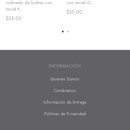
rodinado de bolitas con
con inicial G .
c
inicial K .
$
35.00
$
$
35.00
INFORMACIÓN
Quienes Somos
Contáctenos
Información de Entrega
Políticas de Privacidad