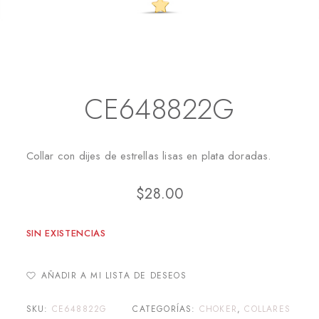
Inicio
Collares
CE648822G
CE648822G
Collar con dijes de estrellas lisas en plata doradas.
$
28.00
SIN EXISTENCIAS
AÑADIR A MI LISTA DE DESEOS
SKU:
CE648822G
CATEGORÍAS:
CHOKER
,
COLLARES