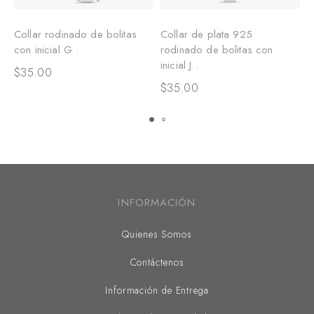
Collar rodinado de bolitas
Collar de plata 925
C
con inicial G .
rodinado de bolitas con
r
inicial J .
i
$
35.00
$
35.00
$
INFORMACIÓN
Quienes Somos
Contáctenos
Información de Entrega