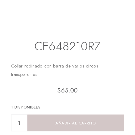
Inicio
Collares
CE648210RZ
CE648210RZ
Collar rodinado con barra de varios circos
transparentes.
$
65.00
1 DISPONIBLES
AÑADIR AL CARRITO