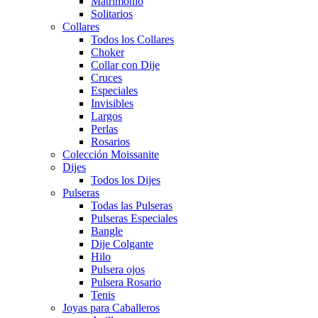
Matrimonio
Solitarios
Collares
Todos los Collares
Choker
Collar con Dije
Cruces
Especiales
Invisibles
Largos
Perlas
Rosarios
Colección Moissanite
Dijes
Todos los Dijes
Pulseras
Todas las Pulseras
Pulseras Especiales
Bangle
Dije Colgante
Hilo
Pulsera ojos
Pulsera Rosario
Tenis
Joyas para Caballeros