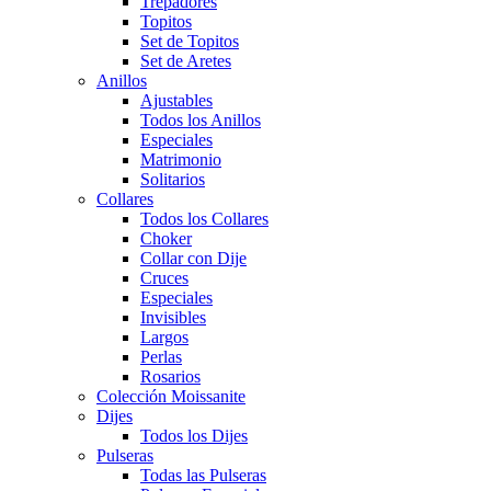
Trepadores
Topitos
Set de Topitos
Set de Aretes
Anillos
Ajustables
Todos los Anillos
Especiales
Matrimonio
Solitarios
Collares
Todos los Collares
Choker
Collar con Dije
Cruces
Especiales
Invisibles
Largos
Perlas
Rosarios
Colección Moissanite
Dijes
Todos los Dijes
Pulseras
Todas las Pulseras