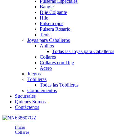
Pulseras Especiales
Bangle
Dije Colgante
Hilo
Pulsera ojos
Pulsera Rosario
Tenis
Joyas para Caballeros
Anillos
Todas las Joyas para Caballeros
Collares
Collares con Dije
Acero
Juegos
Tobilleras
Todas las Tobilleras
Complementos
Sucursales
Quienes Somos
Contáctenos
Inicio
Collares
CE638607GZ