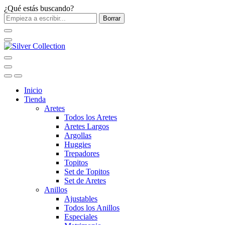
¿Qué estás buscando?
Borrar
Inicio
Tienda
Aretes
Todos los Aretes
Aretes Largos
Argollas
Huggies
Trepadores
Topitos
Set de Topitos
Set de Aretes
Anillos
Ajustables
Todos los Anillos
Especiales