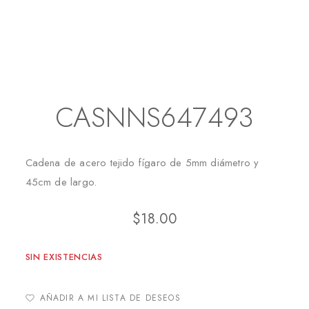
Inicio
Joyas para Caballeros
Collares Hombres
CASNNS647493
CASNNS647493
Cadena de acero tejido fígaro de 5mm diámetro y
45cm de largo.
$
18.00
SIN EXISTENCIAS
AÑADIR A MI LISTA DE DESEOS