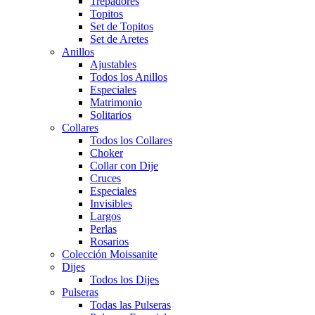
Trepadores
Topitos
Set de Topitos
Set de Aretes
Anillos
Ajustables
Todos los Anillos
Especiales
Matrimonio
Solitarios
Collares
Todos los Collares
Choker
Collar con Dije
Cruces
Especiales
Invisibles
Largos
Perlas
Rosarios
Colección Moissanite
Dijes
Todos los Dijes
Pulseras
Todas las Pulseras