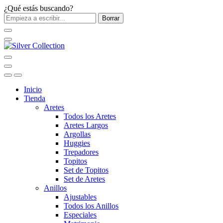
¿Qué estás buscando?
Borrar
Inicio
Tienda
Aretes
Todos los Aretes
Aretes Largos
Argollas
Huggies
Trepadores
Topitos
Set de Topitos
Set de Aretes
Anillos
Ajustables
Todos los Anillos
Especiales