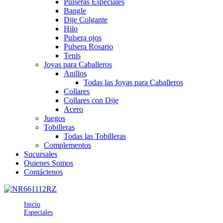
Pulseras Especiales
Bangle
Dije Colgante
Hilo
Pulsera ojos
Pulsera Rosario
Tenis
Joyas para Caballeros
Anillos
Todas las Joyas para Caballeros
Collares
Collares con Dije
Acero
Juegos
Tobilleras
Todas las Tobilleras
Complementos
Sucursales
Quienes Somos
Contáctenos
Inicio
Especiales
AN661112RZ8