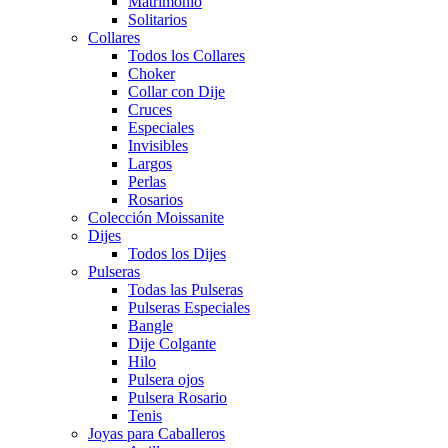
Matrimonio
Solitarios
Collares
Todos los Collares
Choker
Collar con Dije
Cruces
Especiales
Invisibles
Largos
Perlas
Rosarios
Colección Moissanite
Dijes
Todos los Dijes
Pulseras
Todas las Pulseras
Pulseras Especiales
Bangle
Dije Colgante
Hilo
Pulsera ojos
Pulsera Rosario
Tenis
Joyas para Caballeros