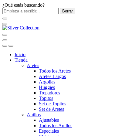
¿Qué estás buscando?
Borrar
Inicio
Tienda
Aretes
Todos los Aretes
Aretes Largos
Argollas
Huggies
Trepadores
Topitos
Set de Topitos
Set de Aretes
Anillos
Ajustables
Todos los Anillos
Especiales