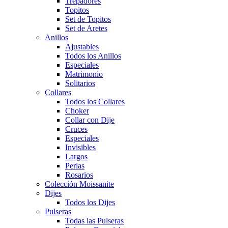
Trepadores
Topitos
Set de Topitos
Set de Aretes
Anillos
Ajustables
Todos los Anillos
Especiales
Matrimonio
Solitarios
Collares
Todos los Collares
Choker
Collar con Dije
Cruces
Especiales
Invisibles
Largos
Perlas
Rosarios
Colección Moissanite
Dijes
Todos los Dijes
Pulseras
Todas las Pulseras