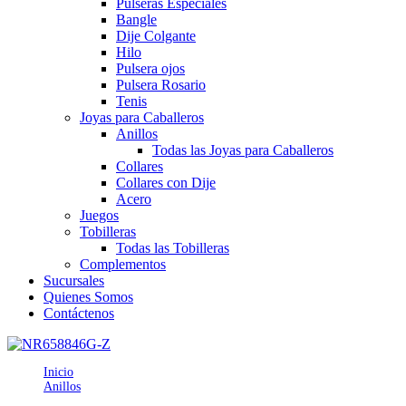
Pulseras Especiales
Bangle
Dije Colgante
Hilo
Pulsera ojos
Pulsera Rosario
Tenis
Joyas para Caballeros
Anillos
Todas las Joyas para Caballeros
Collares
Collares con Dije
Acero
Juegos
Tobilleras
Todas las Tobilleras
Complementos
Sucursales
Quienes Somos
Contáctenos
Inicio
Anillos
AN658846GZ