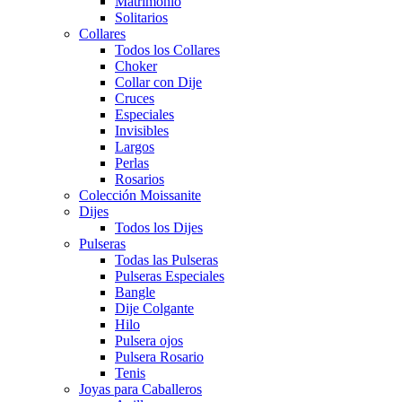
Matrimonio
Solitarios
Collares
Todos los Collares
Choker
Collar con Dije
Cruces
Especiales
Invisibles
Largos
Perlas
Rosarios
Colección Moissanite
Dijes
Todos los Dijes
Pulseras
Todas las Pulseras
Pulseras Especiales
Bangle
Dije Colgante
Hilo
Pulsera ojos
Pulsera Rosario
Tenis
Joyas para Caballeros