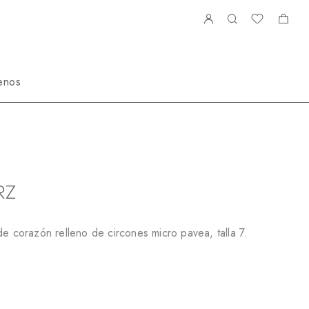
enos
N482859RZ
RZ
de corazón relleno de circones micro pavea, talla 7.