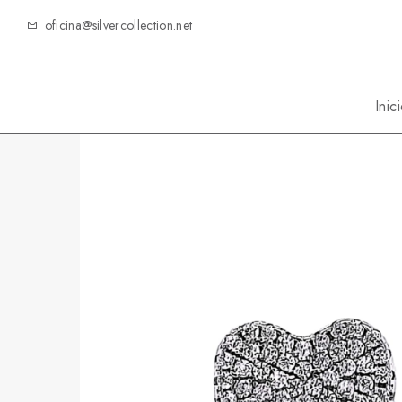
oficina@silvercollection.net
Inic