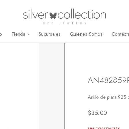
io
Tienda
Sucursales
Quienes Somos
Contáct
Inicio
Anillos
A
AN482859
Anillo de plata 925 
$
35.00
SIN EXISTENCIAS