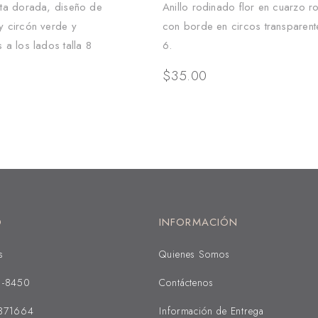
ata dorada, diseño de
Anillo rodinado flor en cuarzo 
y circón verde y
con borde en circos transparente
 a los lados talla 8
6.
$
35.00
O
INFORMACIÓN
s
Quienes Somos
1-8450
Contáctenos
371664
Información de Entrega