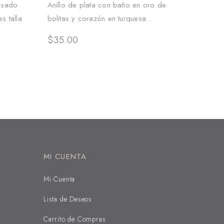
rosado
Anillo de plata con baño en oro de
s talla
bolitas y corazón en turquesa .
$
35.00
MI CUENTA
Mi Cuenta
Lista de Deseos
Carrito de Compras