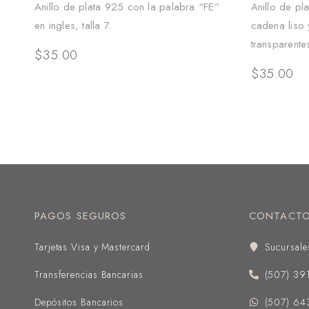
Anillo de plata 925 con la palabra “FE”
Anillo de pl
en ingles, talla 7.
cadena liso 
transparentes
$
35.00
$
35.00
PAGOS SEGUROS
CONTACT
Tarjetas Visa y Mastercard
Sucursale
Transferencias Bancarias
(507) 39
Depósitos Bancarios
(507) 64