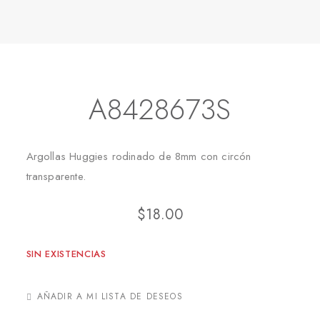
Inicio
Aretes
Huggies
A8428673S
A8428673S
Argollas Huggies rodinado de 8mm con circón
transparente.
$
18.00
SIN EXISTENCIAS
AÑADIR A MI LISTA DE DESEOS