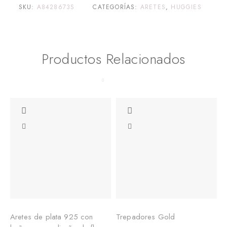
SKU:
A8428673S
CATEGORÍAS:
ARETES
,
HUGGIES
Productos Relacionados
Aretes de plata 925 con
Trepadores Gold
E