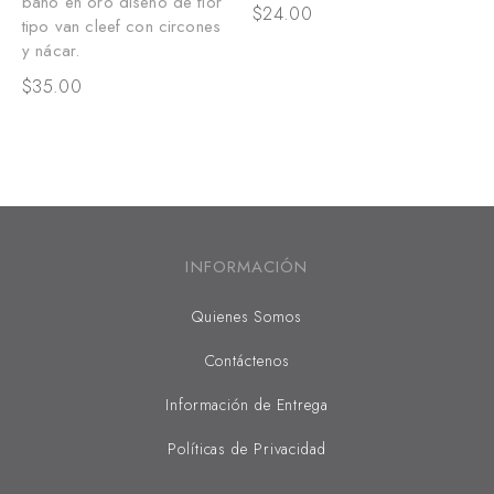
baño en oro diseño de flor
m
$
24.00
tipo van cleef con circones
t
y nácar.
$
$
35.00
INFORMACIÓN
Quienes Somos
Contáctenos
Información de Entrega
Políticas de Privacidad