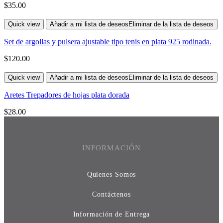
$
35.00
Quick view
Añadir a mi lista de deseos
Eliminar de la lista de deseos
Set de argollas y pulsera ajustable tipo tenis en plata 925 rodinada.
$
120.00
Quick view
Añadir a mi lista de deseos
Eliminar de la lista de deseos
Aretes Trepadores de hojas plata dorada
$
28.00
INFORMACIÓN
Quienes Somos
Contáctenos
Información de Entrega