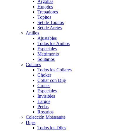
Argollas
Huggies
Trepadores
Topitos
Set de Topitos
Set de Aretes
Anillos
Ajustables
Todos los Anillos
Especiales
Matrimonio
Solitarios
Collares
Todos los Collares
Choker
Collar con Dije
Cruces
Especiales
Invisibles
Largos
Perlas
Rosarios
Colección Moissanite
Dijes
Todos los Dijes