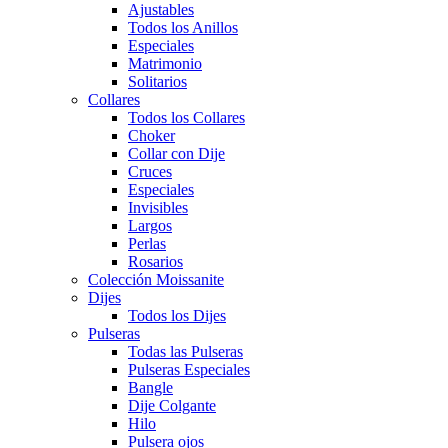
Ajustables
Todos los Anillos
Especiales
Matrimonio
Solitarios
Collares
Todos los Collares
Choker
Collar con Dije
Cruces
Especiales
Invisibles
Largos
Perlas
Rosarios
Colección Moissanite
Dijes
Todos los Dijes
Pulseras
Todas las Pulseras
Pulseras Especiales
Bangle
Dije Colgante
Hilo
Pulsera ojos