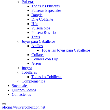
Pulseras
Todas las Pulseras
Pulseras Especiales
Bangle
Dije Colgante
Hilo
Pulsera ojos
Pulsera Rosario
Tenis
Joyas para Caballeros
Anillos
Todas las Joyas para Caballeros
Collares
Collares con Dije
Acero
Juegos
Tobilleras
Todas las Tobilleras
Complementos
Sucursales
Quienes Somos
Contáctenos
oficina@silvercollection.net