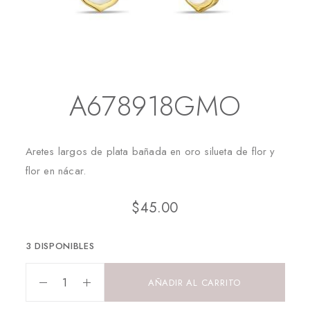
Inicio
Aretes
Aretes Largos
A678918GMO
A678918GMO
Aretes largos de plata bañada en oro silueta de flor y
flor en nácar.
$
45.00
3 DISPONIBLES
AÑADIR AL CARRITO