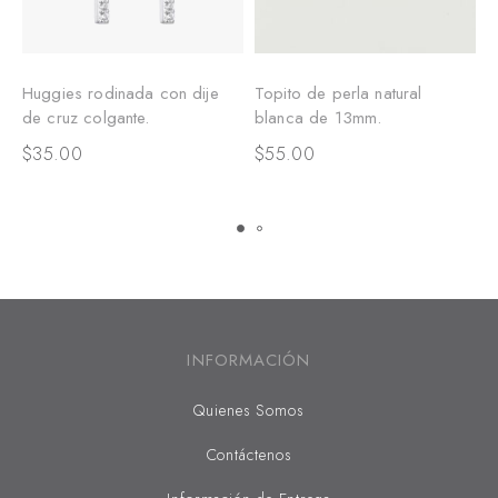
Huggies rodinada con dije
Topito de perla natural
A
de cruz colgante.
blanca de 13mm.
d
t
$
35.00
$
55.00
$
INFORMACIÓN
Quienes Somos
Contáctenos