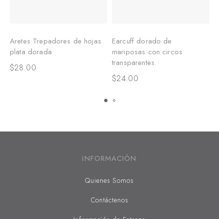
Aretes Trepadores de hojas
Earcuff dorado de
A
plata dorada
mariposas con circos
d
transparentes.
t
$
28.00
$
24.00
$
INFORMACIÓN
Quienes Somos
Contáctenos