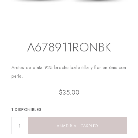
Inicio
Aretes
Aretes Largos
A678911RONBK
A678911RONBK
Aretes de plata 925 broche ballestilla y flor en ónix con
perla.
$
35.00
1 DISPONIBLES
AÑADIR AL CARRITO