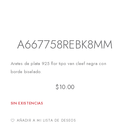
Inicio
Aretes
Topitos
A667758REBK8MM
A667758REBK8MM
Aretes de plata 925 flor tipo van cleef negra con
borde biselado.
$
10.00
SIN EXISTENCIAS
AÑADIR A MI LISTA DE DESEOS