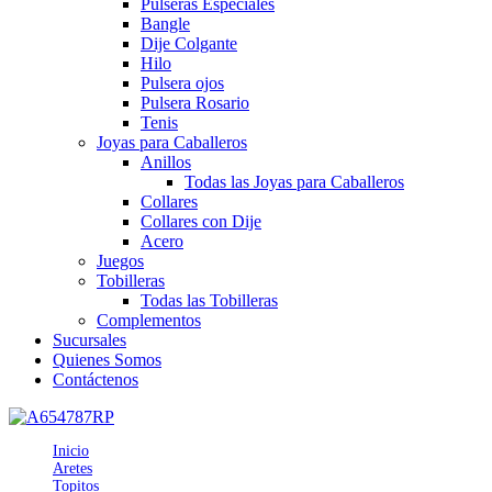
Pulseras Especiales
Bangle
Dije Colgante
Hilo
Pulsera ojos
Pulsera Rosario
Tenis
Joyas para Caballeros
Anillos
Todas las Joyas para Caballeros
Collares
Collares con Dije
Acero
Juegos
Tobilleras
Todas las Tobilleras
Complementos
Sucursales
Quienes Somos
Contáctenos
Inicio
Aretes
Topitos