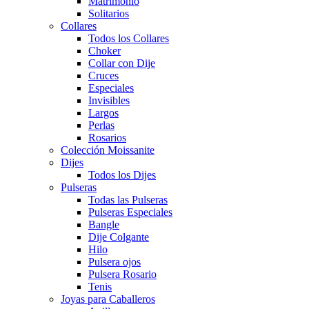
Matrimonio
Solitarios
Collares
Todos los Collares
Choker
Collar con Dije
Cruces
Especiales
Invisibles
Largos
Perlas
Rosarios
Colección Moissanite
Dijes
Todos los Dijes
Pulseras
Todas las Pulseras
Pulseras Especiales
Bangle
Dije Colgante
Hilo
Pulsera ojos
Pulsera Rosario
Tenis
Joyas para Caballeros