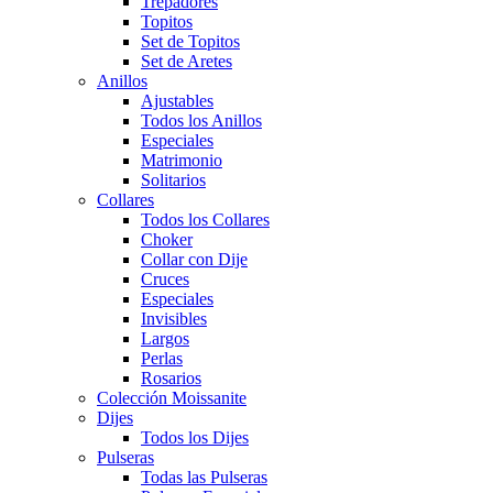
Trepadores
Topitos
Set de Topitos
Set de Aretes
Anillos
Ajustables
Todos los Anillos
Especiales
Matrimonio
Solitarios
Collares
Todos los Collares
Choker
Collar con Dije
Cruces
Especiales
Invisibles
Largos
Perlas
Rosarios
Colección Moissanite
Dijes
Todos los Dijes
Pulseras
Todas las Pulseras