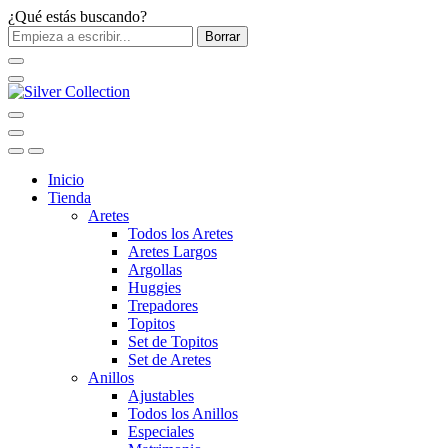
¿Qué estás buscando?
Borrar
Inicio
Tienda
Aretes
Todos los Aretes
Aretes Largos
Argollas
Huggies
Trepadores
Topitos
Set de Topitos
Set de Aretes
Anillos
Ajustables
Todos los Anillos
Especiales