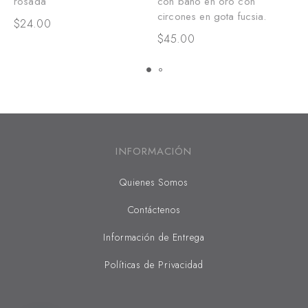
rosada
con baño en oro con
d
circones en gota fucsia.
c
$
24.00
$
45.00
$
INFORMACIÓN
Quienes Somos
Contáctenos
Información de Entrega
Políticas de Privacidad