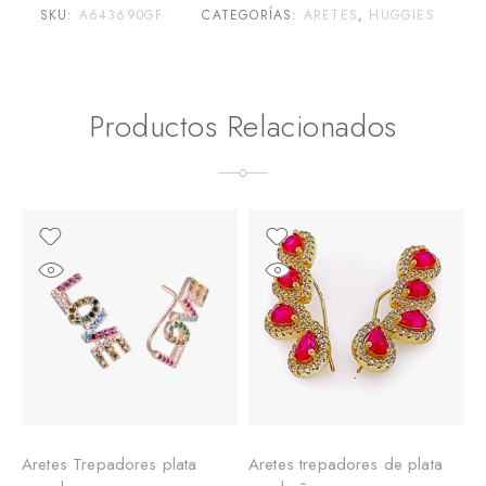
SKU:
A643690GF
CATEGORÍAS:
ARETES
,
HUGGIES
Productos Relacionados
Aretes Trepadores plata
Aretes trepadores de plata
A