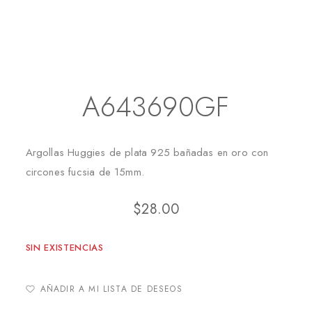
Inicio
Aretes
Huggies
A643690GF
A643690GF
Argollas Huggies de plata 925 bañadas en oro con
circones fucsia de 15mm.
$
28.00
SIN EXISTENCIAS
AÑADIR A MI LISTA DE DESEOS