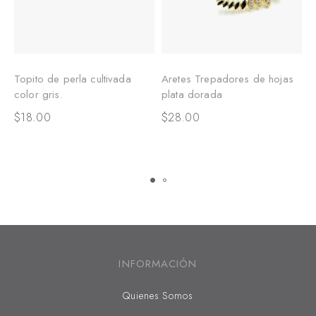
Topito de perla cultivada
Aretes Trepadores de hojas
A
color gris.
plata dorada
c
c
$
18.00
$
28.00
$
INFORMACIÓN
Quienes Somos