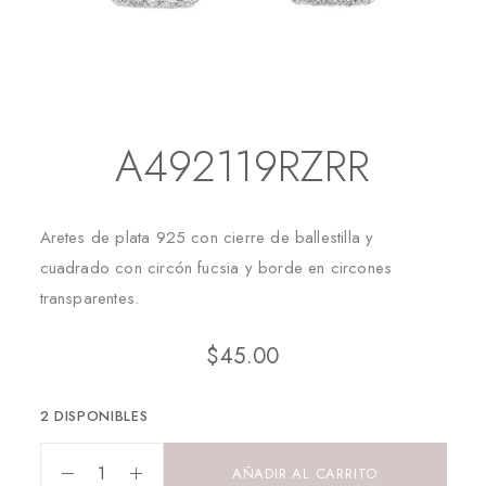
Inicio
Aretes
Aretes Largos
A492119RZRR
A492119RZRR
Aretes de plata 925 con cierre de ballestilla y
cuadrado con circón fucsia y borde en circones
transparentes.
$
45.00
2 DISPONIBLES
AÑADIR AL CARRITO