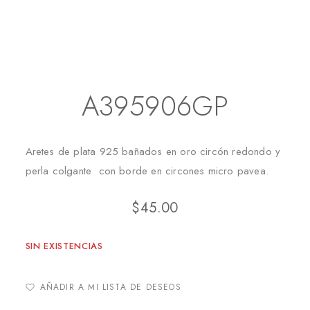
Inicio
Aretes
Aretes Largos
A395906GP
A395906GP
Aretes de plata 925 bañados en oro circón redondo y
perla colgante con borde en circones micro pavea.
$
45.00
SIN EXISTENCIAS
AÑADIR A MI LISTA DE DESEOS