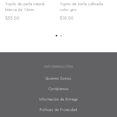
Topito de perla natural
Topito de perla cultivada
A
blanca de 13mm.
color gris.
d
c
$
55.00
$
18.00
$
INFORMACIÓN
Quienes Somos
Contáctenos
Información de Entrega
Políticas de Privacidad