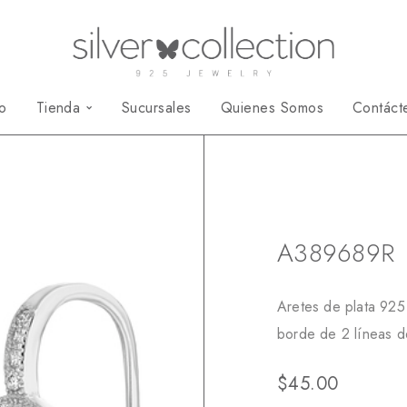
io
Tienda
Sucursales
Quienes Somos
Contáct
Inicio
Aretes
Ar
A389689R
Aretes de plata 925 
borde de 2 líneas d
$
45.00