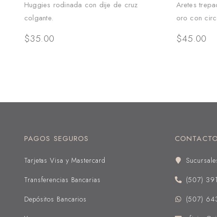
Huggies rodinada con dije de cruz
Aretes trep
colgante.
oro con circ
$
35.00
$
45.00
PAGOS SEGUROS
CONTACT
Tarjetas Visa y Mastercard
Sucursale
Transferencias Bancarias
(507) 39
Depósitos Bancarios
(507) 64