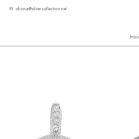
oficina@silvercollection.net
Inic