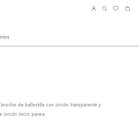
enos
etes Largos
A389689R
broche de ballestilla con circón transparente y
e circón micro pavea.