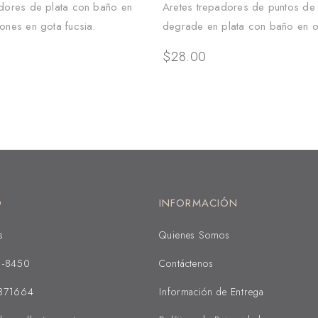
adores de plata con baño en
Aretes trepadores de puntos de 
ones en gota fucsia.
degrade en plata con baño en o
$
28.00
O
INFORMACIÓN
s
Quienes Somos
1-8450
Contáctenos
371664
Información de Entrega