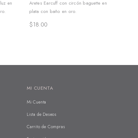
luz en
Aretes Earcuff con circón baguette en
ro.
plata con baño en oro.
$
18.00
MI CUENTA
Mi Cuenta
Lista de Deseos
Carrito de Compras